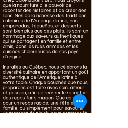
Chez Cake Bakery Bro, nous croyons
que la nourriture a le pouvoir de
raconter des histoires et de créer des
liens. Nés de la richesse des traditions
culinaires de l’Amérique latine, nos
empanadas, tequeños, et desserts
sont bien plus que des plats. Ils sont un
hommage aux saveurs authentiques
qui se partagent en famille et entre
amis, dans les rues animées et les
cuisines chaleureuses de nos pays
d’origine.
Installés au Québec, nous célébrons la
diversité culinaire en apportant un goût
authentique de l'Amérique latine à
votre table. Chaque bouchée que nous
préparons est faite avec soin, amour
et passion, afin de recréer le réconfort
des repas faits maison. Que ce soit
pour un repas rapide, une fête en
famille, ou simplement pour savourer
un moment de plaisir, nous sommes là
pour vous offrir une expérience unique,
mêlant traditions familiales et saveurs