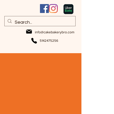
info@cakebakerybro.com
5142475256