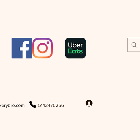
Se connecter
kerybro.com
5142475256