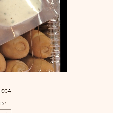
Prix
0 $CA
té
*