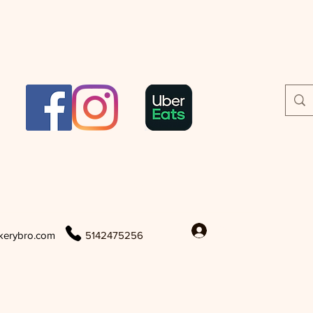
Se connecter
kerybro.com
5142475256