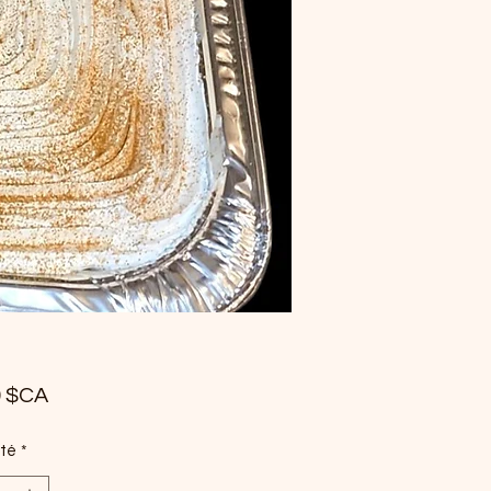
Prix
0 $CA
té
*