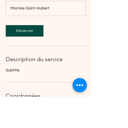
Montée Saint-Hubert
Réserver
Description du service
Subtitle
Coordonnées
3220 1re Rue local 511, Saint-Hubert, QC
J3Y 8Y5, Canadá
+15142475256
cakebakerybro@gmail.com