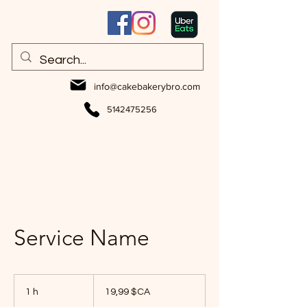
info@cakebakerybro.com
5142475256
Service Name
19,99
dollars
1 h
1
19,99 $CA
canadiens