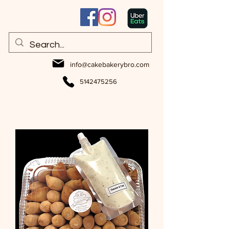
info@cakebakerybro.com
5142475256