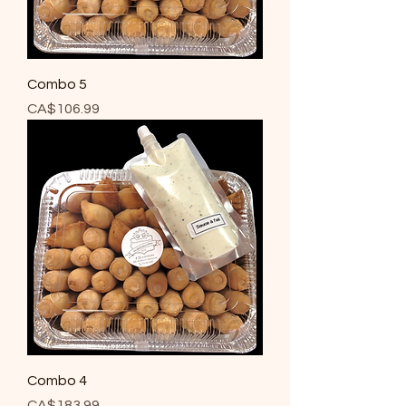
Combo 5
Price
CA$106.99
Combo 4
Price
CA$183.99