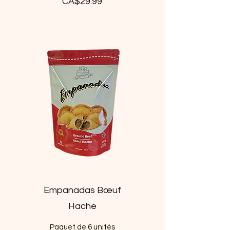
CA$29.99
Empanadas Bœuf
Hache
Paquet de 6 unités