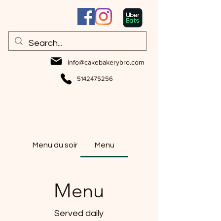
info@cakebakerybro.com
5142475256
Menu du soir
Menu
Menu
Served daily