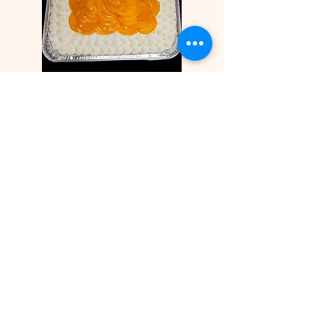
Tres leches pêches XXL
Plus 30 Portions
Vous pouvez commander et
payer à l'avance pour une
collecte en décembre.
Laissez un commentaire
avec la date de ramassage
souhaitée svp.
---
You can order and pay in
advance for pickup in