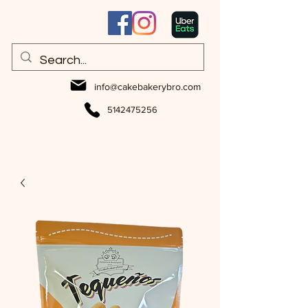
info@cakebakerybro.com
5142475256