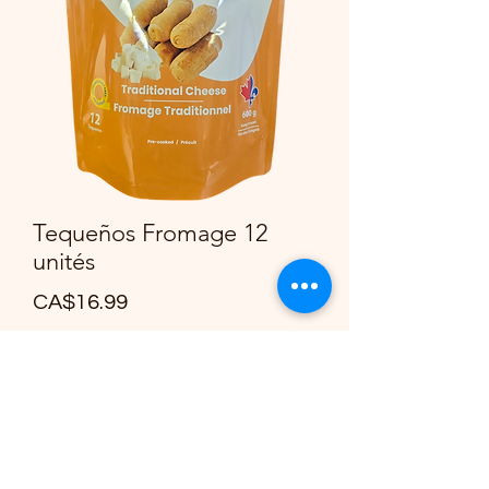
Tequeños Fromage 12
unités
Price
CA$16.99
Quantity
*
Add to Cart