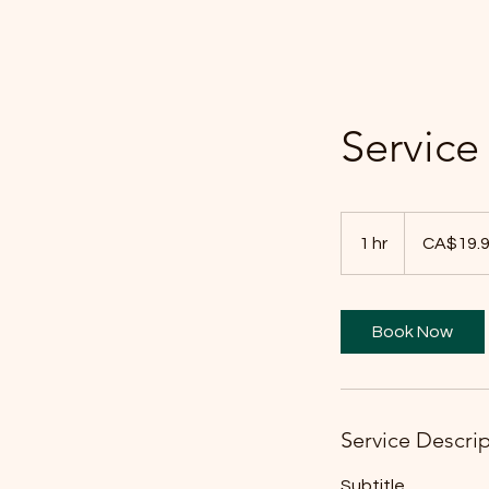
Servic
19.99
Canadian
1 hr
1
CA$19.
dollars
h
Book Now
Service Descri
Subtitle