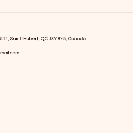
s
l 511, Saint-Hubert, QC J3Y 8Y5, Canadá
mail.com
Cake Bakery Bro
cakebakerybro@gmail.com
3220 1re Rue, Saint-Hubert, QC J3Y 8Y5