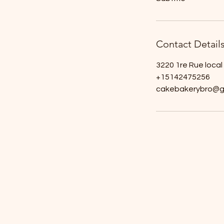
Contact Detail
3220 1re Rue loca
+15142475256
cakebakerybro@g