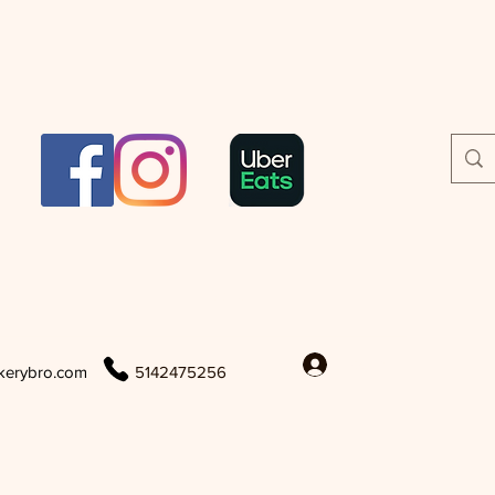
Log In
kerybro.com
5142475256