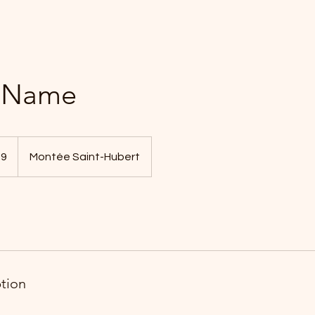
e Name
99
Montée Saint-Hubert
ption