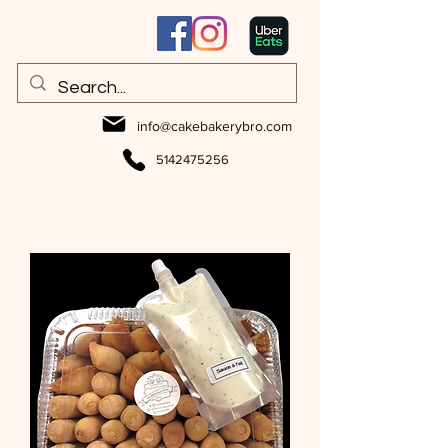
info@cakebakerybro.com
5142475256