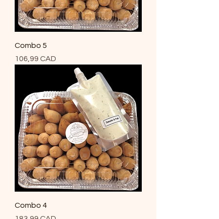
Combo 5
Precio
106,99 CAD
Combo 4
Precio
183,99 CAD