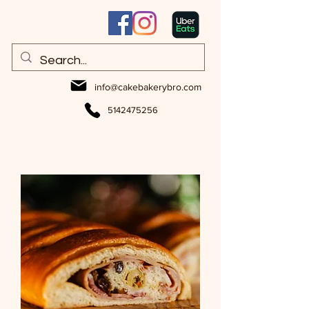
info@cakebakerybro.com
5142475256