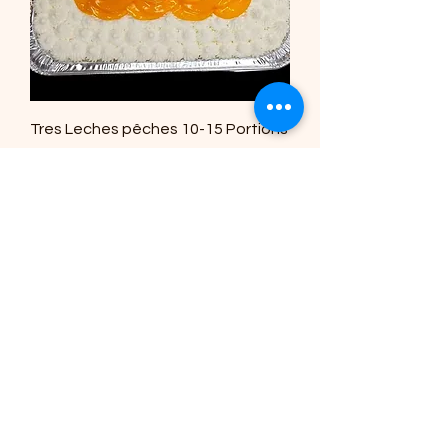
Tres Leches pêches 10-15 Portions
Precio
60,00 CAD