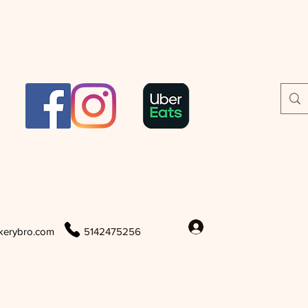
Iniciar sesión
kerybro.com
5142475256