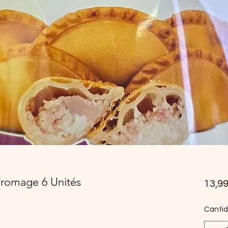
romage 6 Unités
13,9
Canti