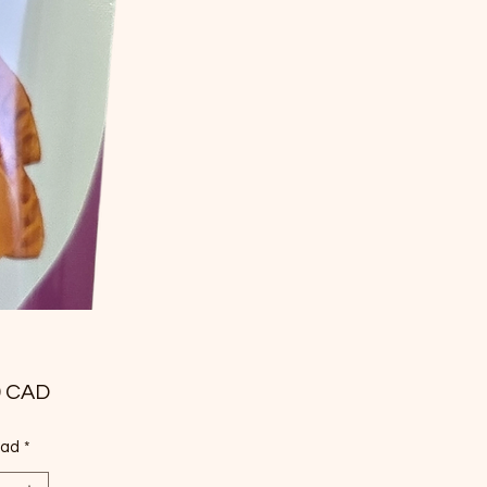
Precio
9 CAD
dad
*